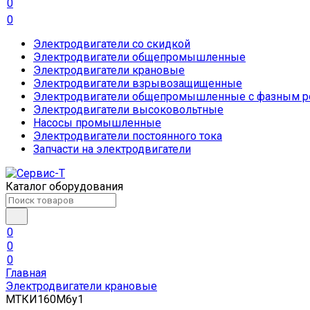
0
0
Электродвигатели со скидкой
Электродвигатели общепромышленные
Электродвигатели крановые
Электродвигатели взрывозащищенные
Электродвигатели общепромышленные с фазным р
Электродвигатели высоковольтные
Насосы промышленные
Электродвигатели постоянного тока
Запчасти на электродвигатели
Каталог оборудования
0
0
0
Главная
Электродвигатели крановые
МТКИ160М6у1