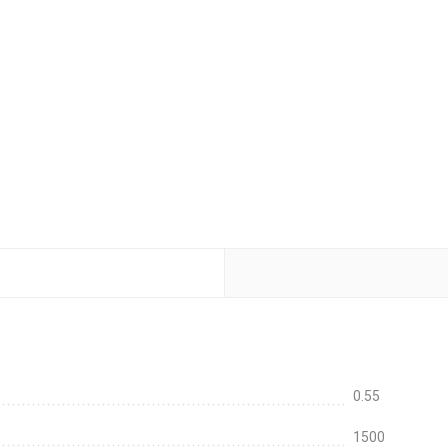
0.55
1500