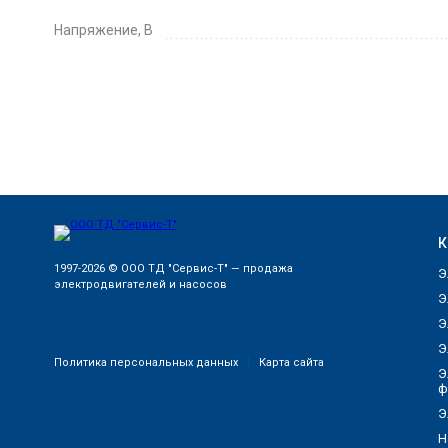
Напряжение, В
К
1997-2026 © ООО ТД "Сервис-Т" — продажа
Э
электродвигателей и насосов
Э
Э
Э
Политика персональных данных
Карта сайта
Э
ф
Э
Н