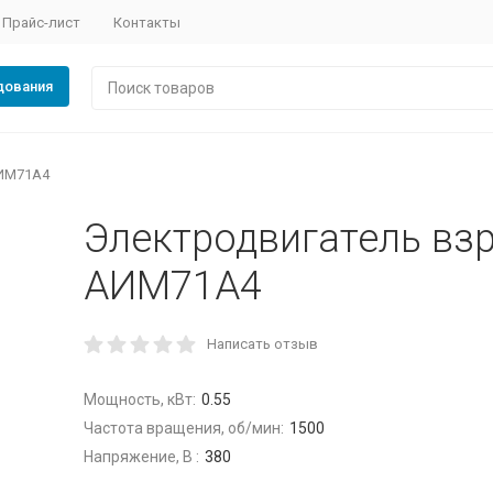
Прайс-лист
Контакты
дования
ИМ71А4
Электродвигатель в
АИМ71А4
Написать отзыв
Мощность, кВт:
0.55
Частота вращения, об/мин:
1500
Напряжение, В :
380