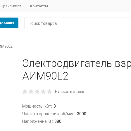
Прайс-лист
Контакты
дования
ИМ90L2
Электродвигатель в
АИМ90L2
Написать отзыв
Мощность, кВт:
3
Частота вращения, об/мин:
3000
Напряжение, В :
380