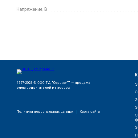
Напряжение, В
К
1997-2026 © ООО ТД "Сервис-Т" — продажа
Э
электродвигателей и насосов
Э
Э
Э
Политика персональных данных
Карта сайта
Э
ф
Э
Н