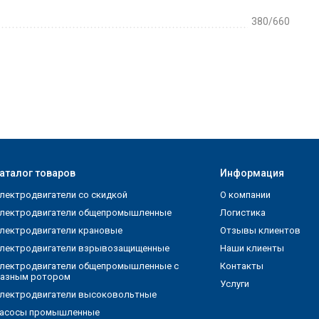
380/660
аталог товаров
Информация
лектродвигатели со скидкой
О компании
лектродвигатели общепромышленные
Логистика
лектродвигатели крановые
Отзывы клиентов
лектродвигатели взрывозащищенные
Наши клиенты
лектродвигатели общепромышленные с
Контакты
азным ротором
Услуги
лектродвигатели высоковольтные
асосы промышленные