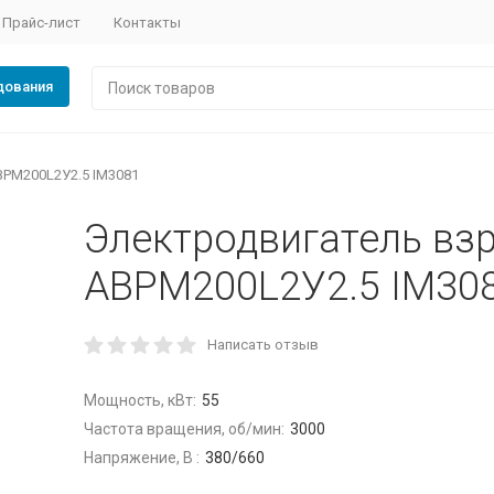
Прайс-лист
Контакты
дования
РМ200L2У2.5 IM3081
Электродвигатель в
АВРМ200L2У2.5 IM30
Написать отзыв
Мощность, кВт:
55
Частота вращения, об/мин:
3000
Напряжение, В :
380/660