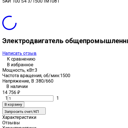
5АИ 100 S4 3/1500 IM1081
Электродвигатель общепромышленны
Написать отзыв
К сравнению
В избранное
Мощность, кВт:
3
Частота вращения, об/мин:
1500
Напряжение, В :
380/660
В наличии
14 756
₽
1
1
В корзину
Запросить счет/КП
Характеристики
Отзывы