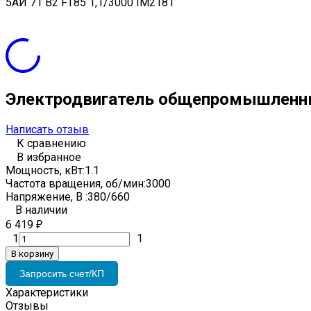
5АИ 71 В2 FT85 1,1/3000 IM2181
Электродвигатель общепромышленный
Написать отзыв
К сравнению
В избранное
Мощность, кВт:
1.1
Частота вращения, об/мин:
3000
Напряжение, В :
380/660
В наличии
6 419
₽
1
1
В корзину
Запросить счет/КП
Характеристики
Отзывы