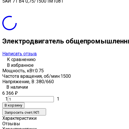
5АИ 71 В4 0,75/1500 IM1081
Электродвигатель общепромышленны
Написать отзыв
К сравнению
В избранное
Мощность, кВт:
0.75
Частота вращения, об/мин:
1500
Напряжение, В :
380/660
В наличии
6 366
₽
1
1
В корзину
Запросить счет/КП
Характеристики
Отзывы