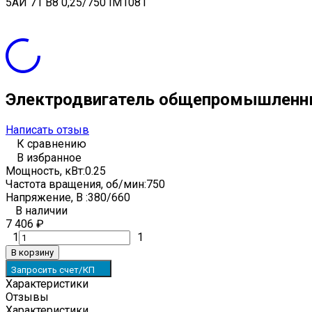
5АИ 71 В8 0,25/750 IM1081
Электродвигатель общепромышленны
Написать отзыв
К сравнению
В избранное
Мощность, кВт:
0.25
Частота вращения, об/мин:
750
Напряжение, В :
380/660
В наличии
7 406
₽
1
1
В корзину
Запросить счет/КП
Характеристики
Отзывы
Характеристики