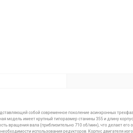
едставляющей собой современное поколение асинхронных трехфаз
ая модель имеет крупный типоразмер станины 355 и длину корпус
ость вращения вала (приблизительно 710 об/мин), что делает ег
з необходимости использования редукторов. Корпус двигателя изг