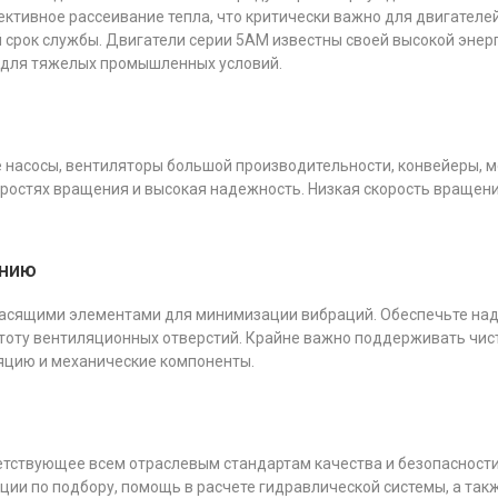
ективное рассеивание тепла, что критически важно для двигател
й срок службы. Двигатели серии 5АМ известны своей высокой эне
 для тяжелых промышленных условий.
насосы, вентиляторы большой производительности, конвейеры, м
коростях вращения и высокая надежность. Низкая скорость вращен
анию
гасящими элементами для минимизации вибраций. Обеспечьте над
стоту вентиляционных отверстий. Крайне важно поддерживать чис
ляцию и механические компоненты.
тствующее всем отраслевым стандартам качества и безопасности.
ии по подбору, помощь в расчете гидравлической системы, а так