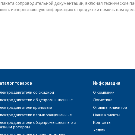
 пакета сопроводительной документации, включая технические пас
вить исчерпывающую информацию о продукте и помочь вам сдела
аталог товаров
Информация
лектродвигатели со скидкой
О компании
лектродвигатели общепромышленные
Логистика
лектродвигатели крановые
Отзывы клиентов
лектродвигатели взрывозащищенные
Наши клиенты
лектродвигатели общепромышленные с
Контакты
азным ротором
Услуги
лектродвигатели высоковольтные