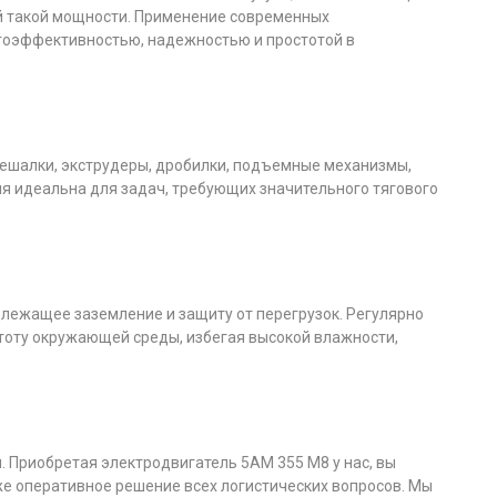
ей такой мощности. Применение современных
ргоэффективностью, надежностью и простотой в
ешалки, экструдеры, дробилки, подъемные механизмы,
ия идеальна для задач, требующих значительного тягового
лежащее заземление и защиту от перегрузок. Регулярно
тоту окружающей среды, избегая высокой влажности,
 Приобретая электродвигатель 5АМ 355 М8 у нас, вы
же оперативное решение всех логистических вопросов. Мы