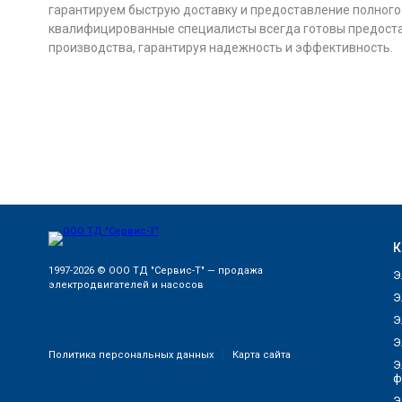
гарантируем быструю доставку и предоставление полного
квалифицированные специалисты всегда готовы предоста
производства, гарантируя надежность и эффективность.
К
1997-2026 © ООО ТД "Сервис-Т" — продажа
Э
электродвигателей и насосов
Э
Э
Э
Политика персональных данных
Карта сайта
Э
ф
Э