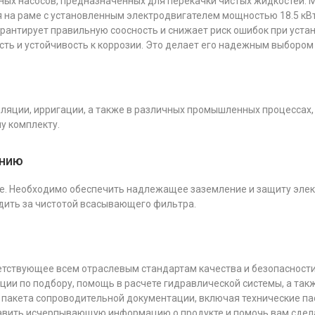
ных насосов, предназначенных для перекачки чистых жидкостей. М
ется на раме с установленным электродвигателем мощностью 18.5 к
арантирует правильную соосность и снижает риск ошибок при уста
ть и устойчивость к коррозии. Это делает его надежным выбором
ляции, ирригации, а также в различных промышленных процессах,
у комплекту.
анию
ие. Необходимо обеспечить надлежащее заземление и защиту эле
едить за чистотой всасывающего фильтра.
ствующее всем отраслевым стандартам качества и безопасности. П
ии по подбору, помощь в расчете гидравлической системы, а так
 пакета сопроводительной документации, включая технические пас
вить исчерпывающую информацию о продукте и помочь вам сдела