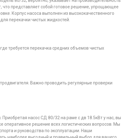
одель 80/32, вероятно, указывает на производительность
Вт, что представляет собой готовое решение, упрощающее
новке. Корпус насоса выполнен из высококачественного
 для перекачки чистых жидкостей.
 где требуется перекачка средних объемов чистых
ктродвигателя. Важно проводить регулярные проверки
риобретая насос СД 80/32 на раме с дв 18.5кВт у нас, вы
же оперативное решение всех логистических вопросов. Мы
порта и руководства по эксплуатации. Наши
ть наиболее выгодный и правильный выбор для вашего