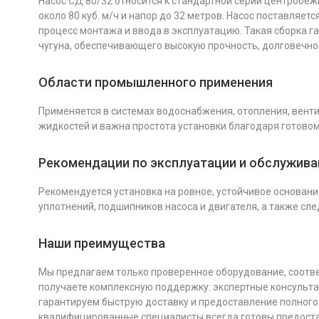
Насос СД 80/32 относится к стандартной серии центробеж
около 80 куб. м/ч и напор до 32 метров. Насос поставля
процесс монтажа и ввода в эксплуатацию. Такая сборка г
чугуна, обеспечивающего высокую прочность, долговечнос
Области промышленного применения
Применяется в системах водоснабжения, отопления, венти
жидкостей и важна простота установки благодаря готовом
Рекомендации по эксплуатации и обслужив
Рекомендуется установка на ровное, устойчивое основан
уплотнений, подшипников насоса и двигателя, а также сл
Наши преимущества
Мы предлагаем только проверенное оборудование, соответ
получаете комплексную поддержку: экспертные консультац
гарантируем быструю доставку и предоставление полного
квалифицированные специалисты всегда готовы предоста